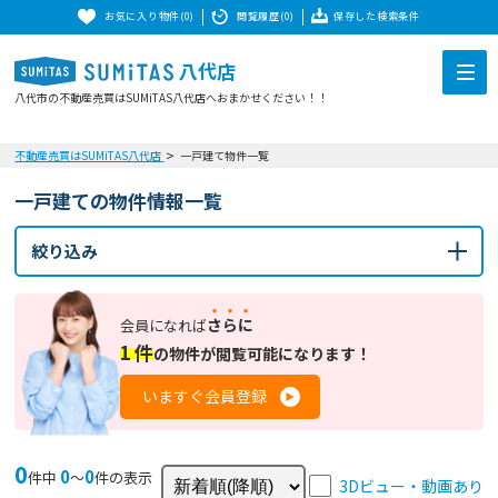
お気に入り物件(0)
閲覧履歴(0)
保存した検索条件
八代店
八代市の不動産売買はSUMiTAS八代店へおまかせください！！
不動産売買はSUMiTAS八代店
一戸建て物件一覧
一戸建ての物件情報一覧
絞り込み
さらに
会員になれば
1
件
の
物件が閲覧可能になります！
いますぐ会員登録
0
0
0
件中
〜
件の表示
3Dビュー・動画あり