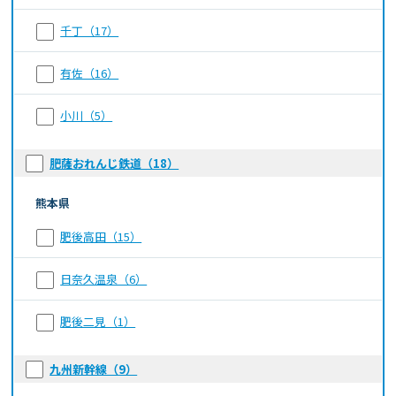
千丁（17）
有佐（16）
小川（5）
肥薩おれんじ鉄道（18）
熊本県
肥後高田（15）
日奈久温泉（6）
肥後二見（1）
九州新幹線（9）